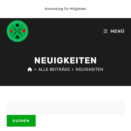
Zum
Anmeldung für Mitglieder
Inhalt
springen
MENÜ
NEUIGKEITEN
>
ALLE BEITRÄGE
>
NEUIGKEITEN
Suchen
SUCHEN