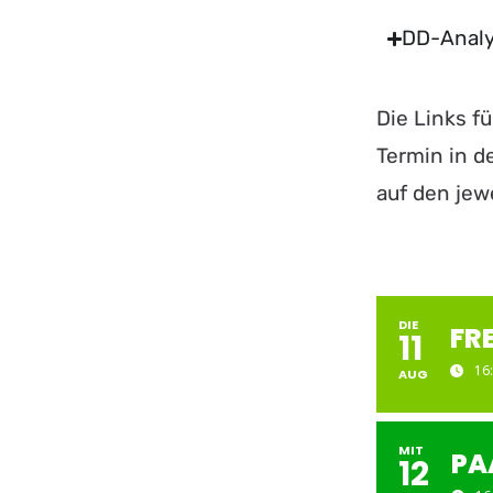
DD-Anal
Die Links f
Termin in de
auf den jew
DIE
FRE
11
16
AUG
MIT
PA
12