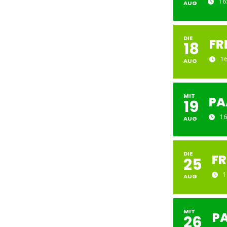
16
AUG
DIE
FR
18
16
AUG
MIT
PA
19
16
AUG
DIE
FR
25
1
AUG
MIT
P
26